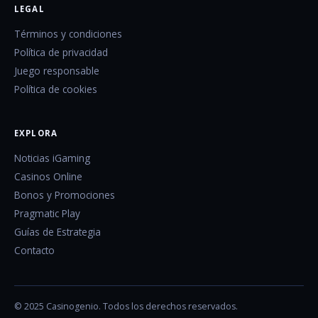
LEGAL
Términos y condiciones
Política de privacidad
Juego responsable
Política de cookies
EXPLORA
Noticias iGaming
Casinos Online
Bonos y Promociones
Pragmatic Play
Guías de Estrategia
Contacto
© 2025 Casinogenio. Todos los derechos reservados.