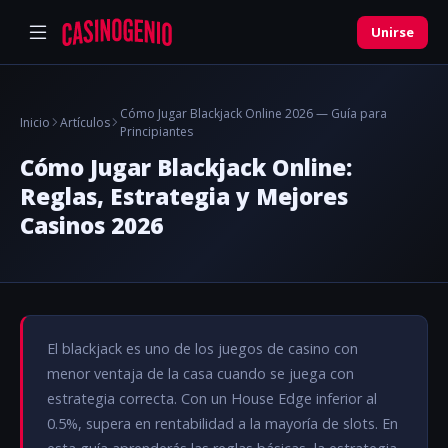
Unirse
Cómo Jugar Blackjack Online 2026 — Guía para
Inicio
Artículos
Principiantes
Cómo Jugar Blackjack Online:
Reglas, Estrategia y Mejores
Casinos 2026
El blackjack es uno de los juegos de casino con
menor ventaja de la casa cuando se juega con
estrategia correcta. Con un House Edge inferior al
0.5%, supera en rentabilidad a la mayoría de slots. En