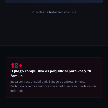
Volver a todos los artículos
18+
El juego compulsivo es perjudicial para vos y tu
familia.
Juega con responsabilidad. El juego es entretenimiento.
Prohibida la venta a menores de edad. El exceso puede causar
ludopatía.