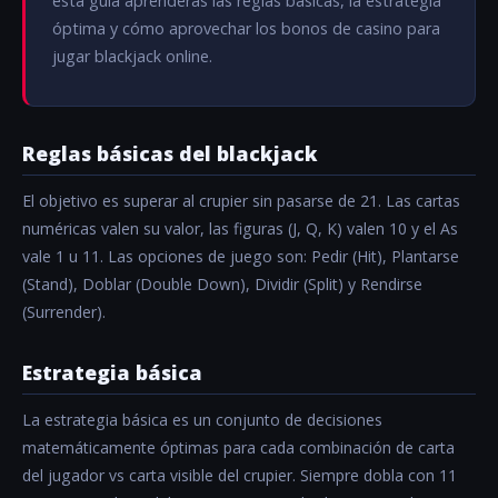
esta guía aprenderás las reglas básicas, la estrategia
óptima y cómo aprovechar los bonos de casino para
jugar blackjack online.
Reglas básicas del blackjack
El objetivo es superar al crupier sin pasarse de 21. Las cartas
numéricas valen su valor, las figuras (J, Q, K) valen 10 y el As
vale 1 u 11. Las opciones de juego son: Pedir (Hit), Plantarse
(Stand), Doblar (Double Down), Dividir (Split) y Rendirse
(Surrender).
Estrategia básica
La estrategia básica es un conjunto de decisiones
matemáticamente óptimas para cada combinación de carta
del jugador vs carta visible del crupier. Siempre dobla con 11