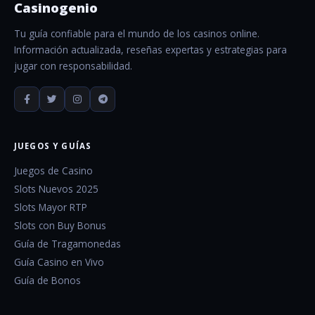
Casinogenio
Tu guía confiable para el mundo de los casinos online.
Información actualizada, reseñas expertas y estrategias para
jugar con responsabilidad.
JUEGOS Y GUÍAS
Juegos de Casino
Slots Nuevos 2025
Slots Mayor RTP
Slots con Buy Bonus
Guía de Tragamonedas
Guía Casino en Vivo
Guía de Bonos