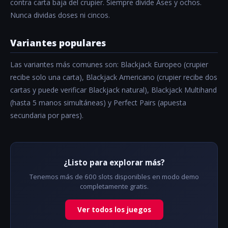
contra carta baja del crupier. Siempre divide Ases y ochos.
Nunca dividas doses ni cincos.
Variantes populares
Las variantes más comunes son: Blackjack Europeo (crupier
recibe solo una carta), Blackjack Americano (crupier recibe dos
cartas y puede verificar Blackjack natural), Blackjack Multihand
(hasta 5 manos simultáneas) y Perfect Pairs (apuesta
secundaria por pares).
¿Listo para explorar más?
Tenemos más de 600 slots disponibles en modo demo
completamente gratis.
Ver todos los juegos