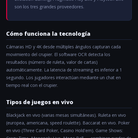
son los tres grandes proveedores.
Cómo funciona la tecnología
Cámaras HD y 4K desde múltiples ángulos capturan cada
movimiento del crupier. El software OCR detecta los
resultados (número de ruleta, valor de cartas)
automáticamente. La latencia de streaming es inferior a 1
segundo. Los jugadores interactúan mediante un chat en
tiempo real con el crupier.
Tipos de juegos en vivo
Blackjack en vivo (varias mesas simultáneas). Ruleta en vivo
(europea, americana, speed roulette). Baccarat en vivo. Poker
en vivo (Three Card Poker, Casino Hold'em). Game Shows: